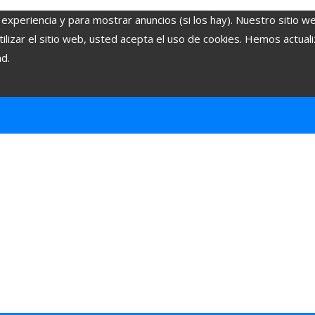
 experiencia y para mostrar anuncios (si los hay). Nuestro sitio w
lizar el sitio web, usted acepta el uso de cookies. Hemos actuali
ad.