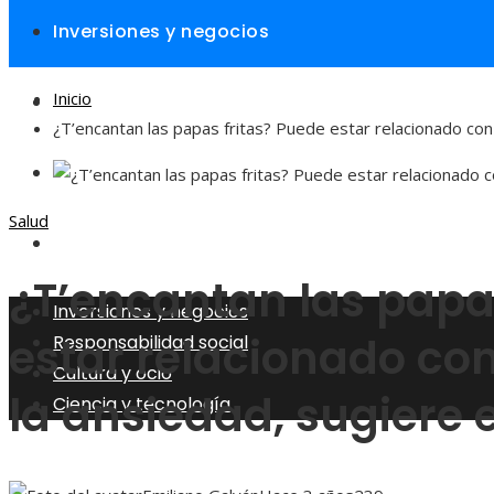
Inversiones y negocios
Inicio
Responsabilidad social
¿T’encantan las papas fritas? Puede estar relacionado con
Cultura y ocio
Salud
Ciencia y tecnología
¿T’encantan las papa
Inversiones y negocios
estar relacionado con
Responsabilidad social
Cultura y ocio
la ansiedad, sugiere 
Ciencia y tecnología