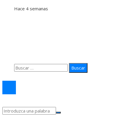
Hace 4 semanas
Información
Quiénes Somos
Política de Privacidad
Contacto
Buscar:
© 2026 arteprima. Todos los derechos reservados.