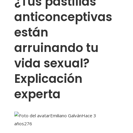
¿Tus pastillas
anticonceptivas
están
arruinando tu
vida sexual?
Explicación
experta
Emiliano Galván
Hace 3
años
276