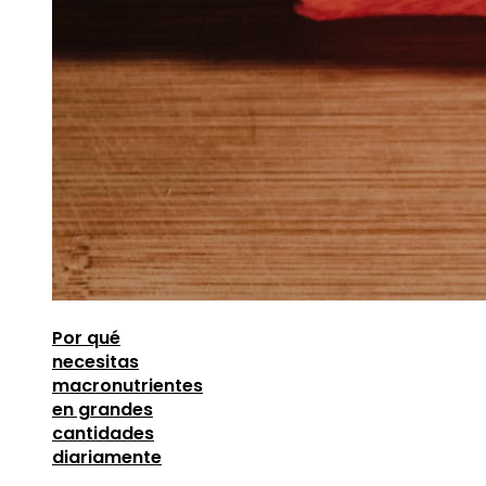
Por qué
necesitas
macronutrientes
en grandes
cantidades
diariamente