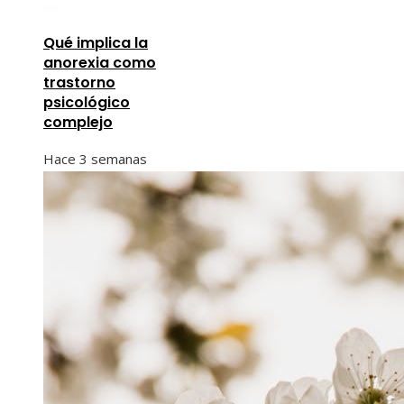
Qué implica la
anorexia como
trastorno
psicológico
complejo
Hace 3 semanas