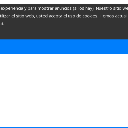
 experiencia y para mostrar anuncios (si los hay). Nuestro sitio w
lizar el sitio web, usted acepta el uso de cookies. Hemos actuali
ad.