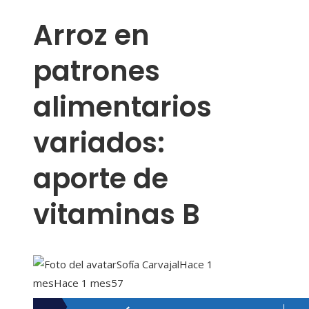
Arroz en
patrones
alimentarios
variados:
aporte de
vitaminas B
Sofía Carvajal
Hace 1
mes
Hace 1 mes
57