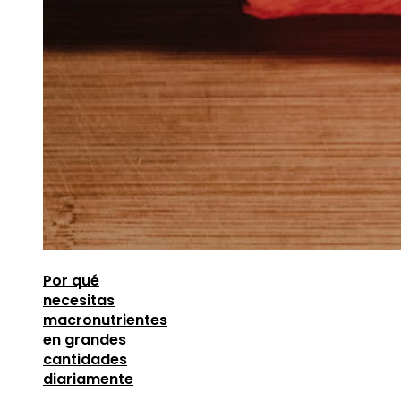
Por qué
necesitas
macronutrientes
en grandes
cantidades
diariamente