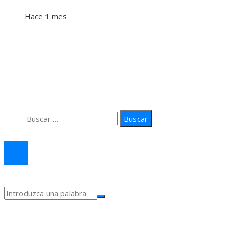
Hace 1 mes
Información
Quiénes Somos
Política de Privacidad
Contacto
Buscar:
© 2026 arteprima. Todos los derechos reservados.