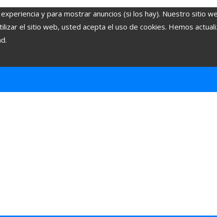
 experiencia y para mostrar anuncios (si los hay). Nuestro sitio w
lizar el sitio web, usted acepta el uso de cookies. Hemos actuali
ad.