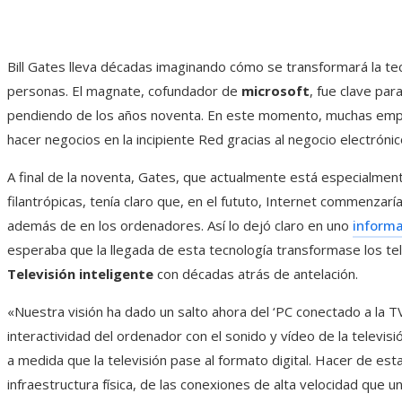
Bill Gates lleva décadas imaginando cómo se transformará la tecn
personas. El magnate, cofundador de
microsoft
, fue clave par
pendiendo de los años noventa. En este momento, muchas emp
hacer negocios en la incipiente Red gracias al negocio electrónic
A final de la noventa, Gates, que actualmente está especialment
filantrópicas, tenía claro que, en el fututo, Internet commenzarí
además de en los ordenadores. Así lo dejó claro en uno
inform
esperaba que la llegada de esta tecnología transformase los tel
Televisión inteligente
con décadas atrás de antelación.
«Nuestra visión ha dado un salto ahora del ‘PC conectado a la TV 
interactividad del ordenador con el sonido y vídeo de la televisi
a medida que la televisión pase al formato digital. Hacer de est
infraestructura física, de las conexiones de alta velocidad que u