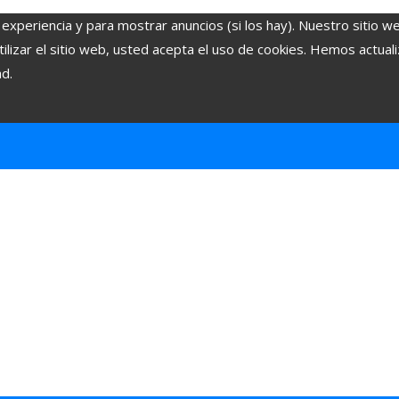
 experiencia y para mostrar anuncios (si los hay). Nuestro sitio w
lizar el sitio web, usted acepta el uso de cookies. Hemos actuali
ad.