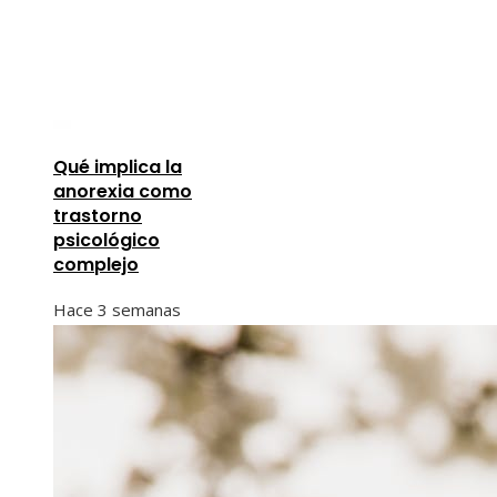
Qué implica la
anorexia como
trastorno
psicológico
complejo
Hace 3 semanas