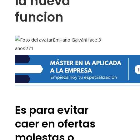
la nueva
funcion
Emiliano Galván
Hace 3
años
271
Es para evitar
caer en ofertas
molestas o