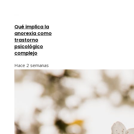
Qué implica la
anorexia como
trastorno
psicológico
complejo
Hace 2 semanas