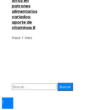
Arroz en
patrones
alimentarios
variados:
aporte de
vitaminas B
Hace 1 mes
Información
Quiénes Somos
Política de Privacidad
Contacto
Buscar:
© 2026 arteprima. Todos los derechos reservados.