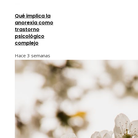
Qué implica la
anorexia como
trastorno
psicológico
complejo
Hace 3 semanas