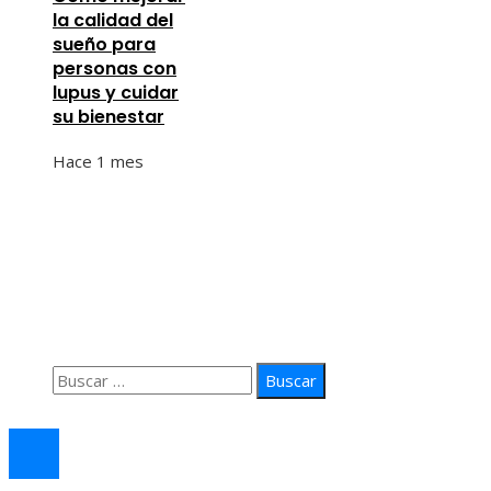
la calidad del
sueño para
personas con
lupus y cuidar
su bienestar
Hace 1 mes
Información
Quiénes Somos
Política de Privacidad
Contacto
Buscar:
© 2026 arteprima. Todos los derechos reservados.