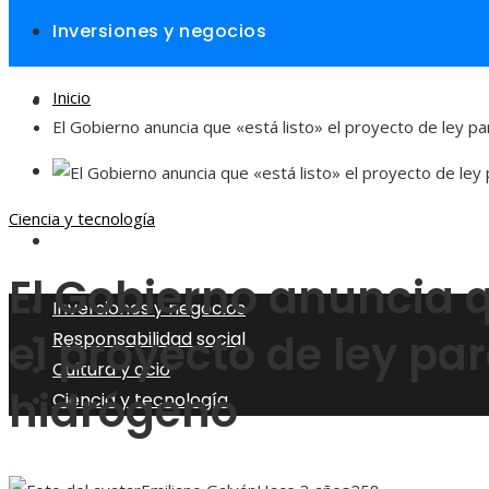
Inversiones y negocios
Inicio
Responsabilidad social
El Gobierno anuncia que «está listo» el proyecto de ley p
Cultura y ocio
Ciencia y tecnología
Ciencia y tecnología
El Gobierno anuncia q
Inversiones y negocios
el proyecto de ley pa
Responsabilidad social
Cultura y ocio
hidrógeno
Ciencia y tecnología