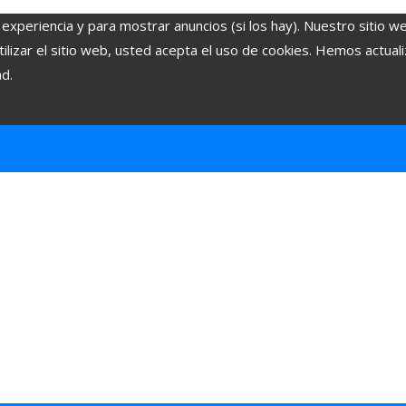
 experiencia y para mostrar anuncios (si los hay). Nuestro sitio w
lizar el sitio web, usted acepta el uso de cookies. Hemos actuali
ad.