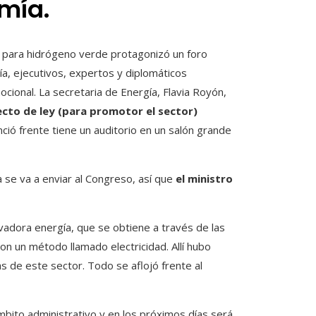
mía.
ra para hidrógeno verde protagonizó un foro
ía, ejecutivos, expertos y diplomáticos
ional. La secretaria de Energía, Flavia Royón,
ecto de ley (para promotor el sector)
ció frente tiene un auditorio en un salón grande
 se va a enviar al Congreso, así que
el ministro
vadora energía, que se obtiene a través de las
on un método llamado electricidad. Allí hubo
ias de este sector. Todo se aflojó frente al
mbito administrativo y en los próximos días será