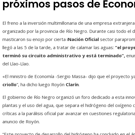
próximos pasos de Econo
El freno a la inversión multimillonaria de una empresa extranje
organizado por la provincia de Río Negro. Durante casi todo el d
masticaron su enojo por cierta i
Nación Oficial
sector parapromoc
llegó a las 5 de la tarde, a tratar de calamar las aguas:
“el proy
terminó su circuito administrativo y está terminado”,
enun
del Llao-Llao.
«El ministro de Economía -Sergio Massa- dijo que el proyecto ya
criollo
”, ha dicho luego Royón
Clarín
.
El gobierno de Río Negro organizó un foro dedicado a esta inno
plantas y el uso del agua, que separa el hidrógeno del oxígeno c
críticas a la parálisis oficial par avanzar en cuestiones regulator
anuncio de Royón.
“Este proyecto de desarrollo del hidrógeno ha concluido en el á