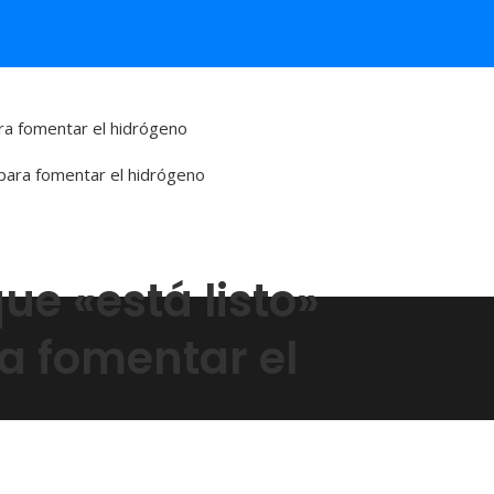
ara fomentar el hidrógeno
ue «está listo»
ra fomentar el