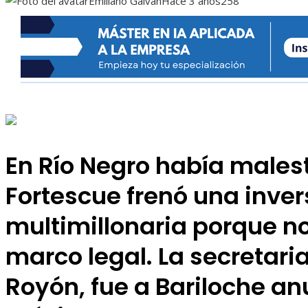
Emiliano Galván
Hace 3 años
258
En Río Negro había malest
Fortescue frenó una inver
multimillonaria porque n
marco legal. La secretaria
Royón, fue a Bariloche an