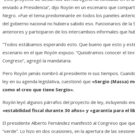
enviado a Presidencia”, dijo Royón en un escenario que compart
Negro. «Fue el tema predominante en todos los paneles anterior
del gobierno nacional no hubiera sabido eso. Funcionarios de la
anteriores y participaron de los intercambios informales que hu
“Todos estábamos esperando esto. Que bueno que esto y esté 
escenario en el que Royón expuso. “Quisiéramos conocer el texto
Congreso”, agregó la mandataria.
Pero Royón jamás nombró al presidente ni sus tiempos. Cuand
ley en su agenda legislativa, cuestionó que
«Sergio (Massa) me
como el creo que tiene Sergio».
Royón leyó algunos párrafos del proyecto de ley, incluyendo en
«estabilidad fiscal durante 30 años» y «garantía para el li
El presidente Alberto Fernández manifestó al Congreso que que
“verde”. Lo hizo en dos ocasiones, en la apertura de las sesion