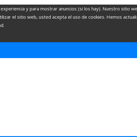
 experiencia y para mostrar anuncios (si los hay). Nuestro sitio w
lizar el sitio web, usted acepta el uso de cookies. Hemos actuali
ad.