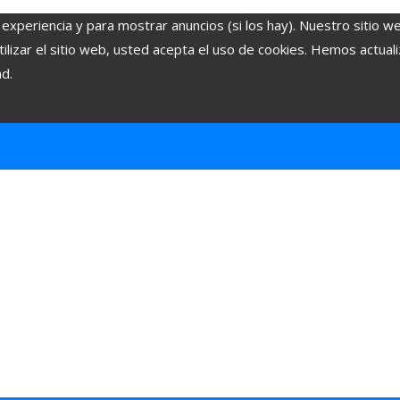
 experiencia y para mostrar anuncios (si los hay). Nuestro sitio w
lizar el sitio web, usted acepta el uso de cookies. Hemos actuali
ad.