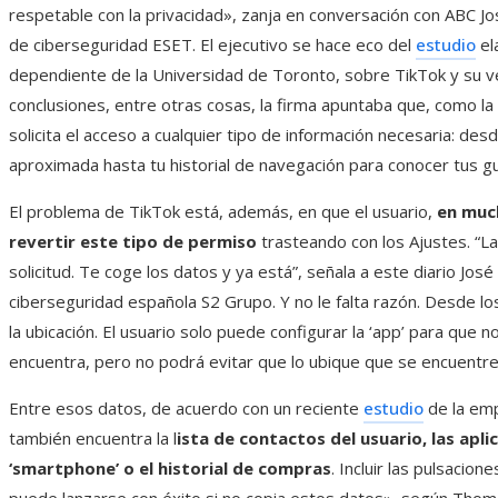
respetable con la privacidad», zanja en conversación con ABC Jo
de ciberseguridad ESET. El ejecutivo se hace eco del
estudio
el
dependiente de la Universidad de Toronto, sobre TikTok y su v
conclusiones, entre otras cosas, la firma apuntaba que, como la 
solicita el acceso a cualquier tipo de información necesaria: des
aproximada hasta tu historial de navegación para conocer tus g
El problema de TikTok está, además, en que el usuario,
en muc
revertir este tipo de permiso
trasteando con los Ajustes. “La
solicitud. Te coge los datos y ya está”, señala a este diario José
ciberseguridad española S2 Grupo. Y no le falta razón. Desde los 
la ubicación. El usuario solo puede configurar la ‘app’ para que 
encuentra, pero no podrá evitar que lo ubique que se encuentre 
Entre esos datos, de acuerdo con un reciente
estudio
de la emp
también encuentra la l
ista de contactos del usuario, las apl
‘smartphone’ o el historial de compras
. Incluir las pulsacion