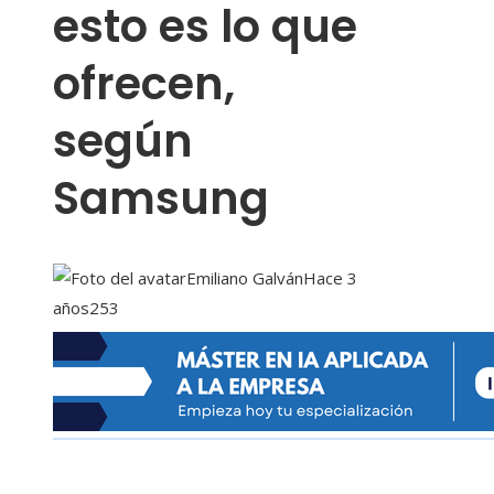
esto es lo que
ofrecen,
según
Samsung
Emiliano Galván
Hace 3
años
253