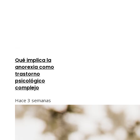
Qué implica la
anorexia como
trastorno
psicológico
complejo
Hace 3 semanas