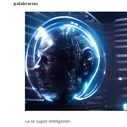
palabrerías
.
La IA ‘súper inteligente’,