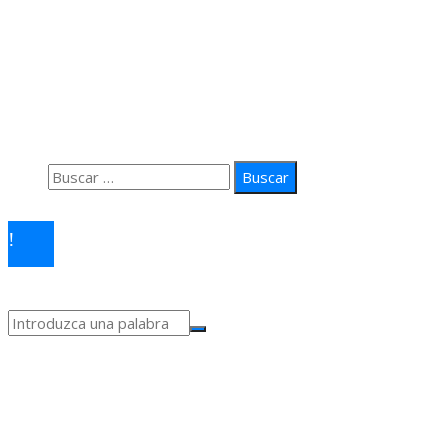
Información
Quiénes Somos
Política de Privacidad
Contacto
Buscar:
© 2026 arteprima. Todos los derechos reservados.