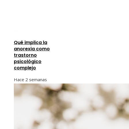
Qué implica la
anorexia como
trastorno
psicológico
complejo
Hace 2 semanas