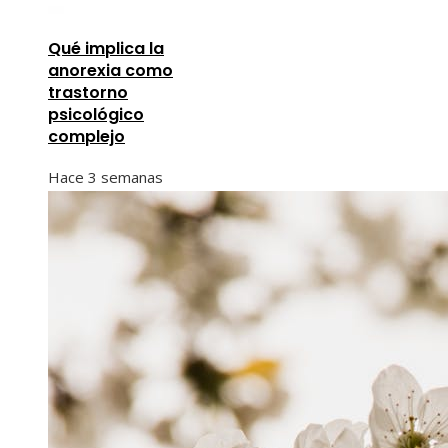
Qué implica la
anorexia como
trastorno
psicológico
complejo
Hace 3 semanas