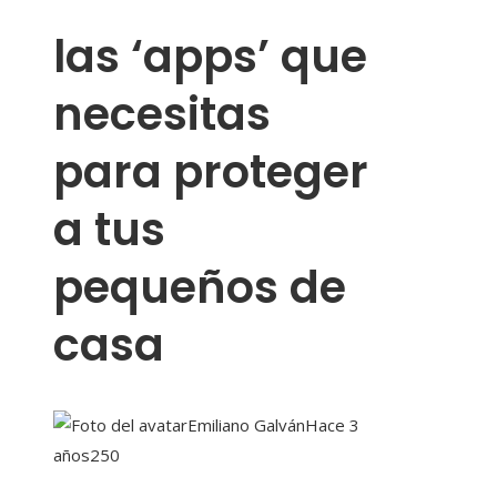
las ‘apps’ que
necesitas
para proteger
a tus
pequeños de
casa
Emiliano Galván
Hace 3
años
250