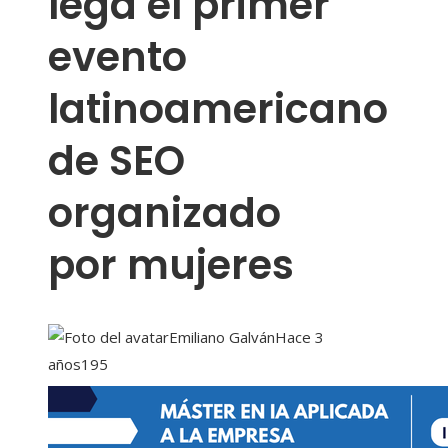
lega el primer
evento
latinoamericano
de SEO
organizado
por mujeres
Emiliano Galván
Hace 3
años
195