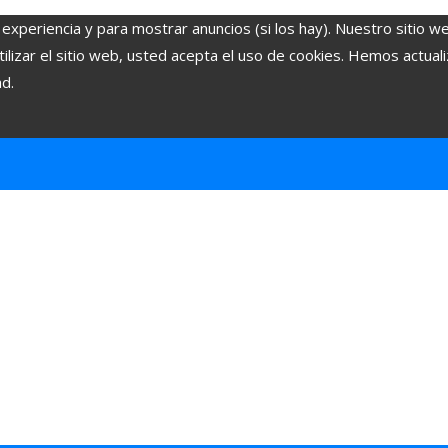
 experiencia y para mostrar anuncios (si los hay). Nuestro sitio w
lizar el sitio web, usted acepta el uso de cookies. Hemos actuali
ad.