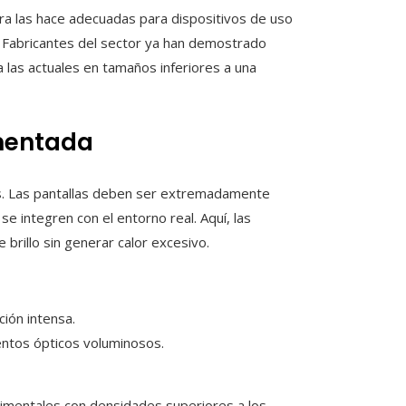
a las hace adecuadas para dispositivos de uso
a. Fabricantes del sector ya han demostrado
a las actuales en tamaños inferiores a una
umentada
os. Las pantallas deben ser extremadamente
e integren con el entorno real. Aquí, las
brillo sin generar calor excesivo.
ción intensa.
entos ópticos voluminosos.
imentales con densidades superiores a los