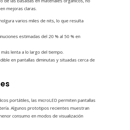
n o de las basadas en materiales orgánicos, no
 en mejoras claras.
olgura varios miles de nits, lo que resulta
inuciones estimadas del 20 % al 50 % en
más lenta a lo largo del tiempo.
dible en pantallas diminutas y situadas cerca de
les
dicos portátiles, las microLED permiten pantallas
atería. Algunos prototipos recientes muestran
l menor consumo en modos de visualización