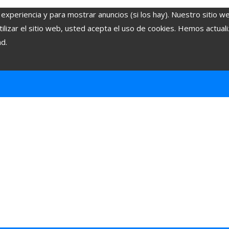
 experiencia y para mostrar anuncios (si los hay). Nuestro sitio w
lizar el sitio web, usted acepta el uso de cookies. Hemos actuali
ad.