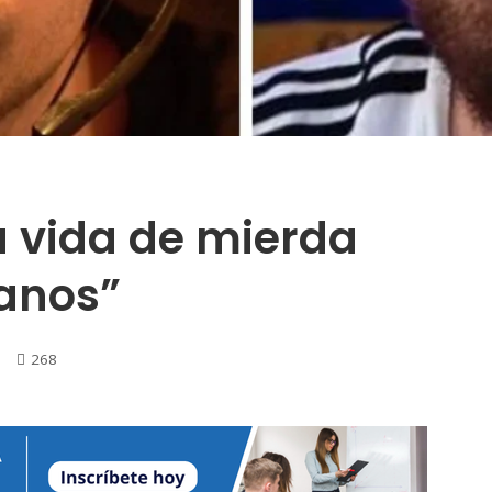
a vida de mierda
lanos”
268