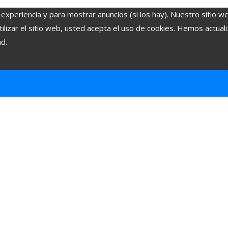
 experiencia y para mostrar anuncios (si los hay). Nuestro sitio w
lizar el sitio web, usted acepta el uso de cookies. Hemos actuali
ad.