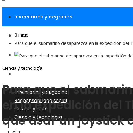
Inversiones y negocios
Inicio
Responsabilidad social
Para que el submarino desaparezca en la expedición del Ti
Cultura y ocio
Ciencia y tecnología
Ciencia y tecnología
Para que el submari
Inversiones y negocios
en la expedición del T
Responsabilidad social
Cultura y ocio
que usar un joystick 
Ciencia y tecnología