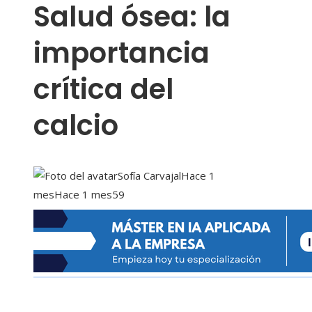
Salud ósea: la
importancia
crítica del
calcio
Sofía Carvajal
Hace 1
mes
Hace 1 mes
59