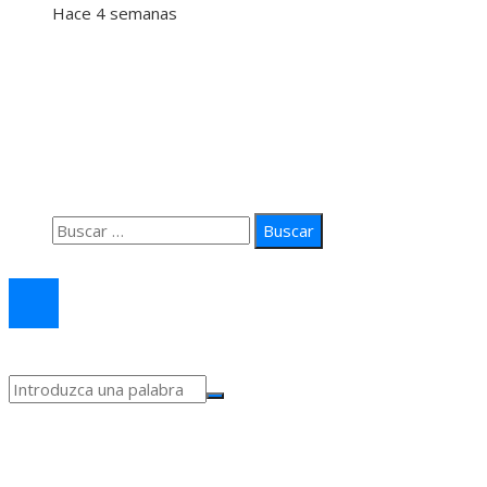
Hace 4 semanas
Información
Quiénes Somos
Política de Privacidad
Contacto
Buscar:
© 2026 arteprima. Todos los derechos reservados.