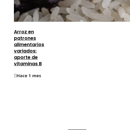
Arroz en
patrones
alimentarios
variados:
aporte de
vitaminas B
Hace 1 mes
Información
Quiénes Somos
Política de Privacidad
Contacto