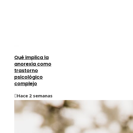
Qué implica la
anorexia como
trastorno
psicológico
complejo
Hace 2 semanas