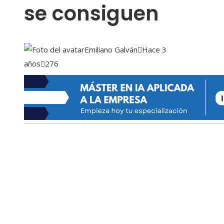
se consiguen
Emiliano Galván
Hace 3
años
276