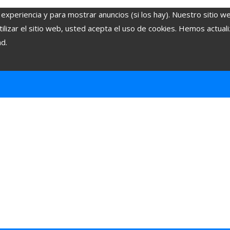
 experiencia y para mostrar anuncios (si los hay). Nuestro sitio w
lizar el sitio web, usted acepta el uso de cookies. Hemos actuali
ad.