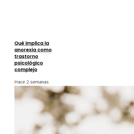
Qué implica la
anorexia como
trastorno
psicológico
complejo
Hace 2 semanas