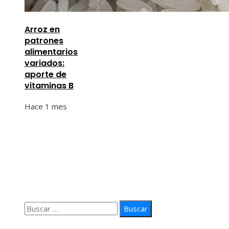
Arroz en
patrones
alimentarios
variados:
aporte de
vitaminas B
Hace 1 mes
Información
Quiénes Somos
Política de Privacidad
Contacto
Buscar:
© 2026 arteprima. Todos los derechos reservados.