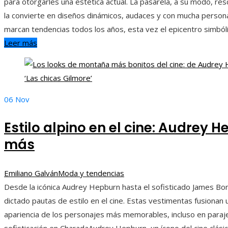
para otorgarles una estética actual. La pasarela, a su modo, res
la convierte en diseños dinámicos, audaces y con mucha persona
marcan tendencias todos los años, esta vez el epicentro simbó
Leer más
06
Nov
Estilo alpino en el cine: Audrey
más
Emiliano Galván
Moda y tendencias
Desde la icónica Audrey Hepburn hasta el sofisticado James B
dictado pautas de estilo en el cine. Estas vestimentas fusionan u
apariencia de los personajes más memorables, incluso en paraj
sofisticación en CharadaAudrey Hepburn, un ícono del cine clás