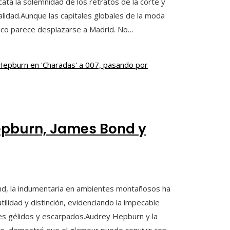
cata la solemnidad de los retratos de la corte y
lidad.Aunque las capitales globales de la moda
lico parece desplazarse a Madrid. No…
 Hepburn, James Bond y
ond, la indumentaria en ambientes montañosos ha
tilidad y distinción, evidenciando la impecable
es gélidos y escarpados.Audrey Hepburn y la
ico, demostró que el glamour puede convivir con