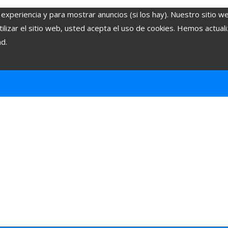
 experiencia y para mostrar anuncios (si los hay). Nuestro sitio w
lizar el sitio web, usted acepta el uso de cookies. Hemos actuali
ad.